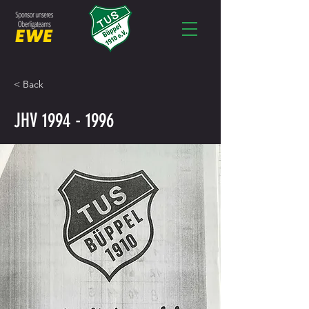
< Back
JHV
1994 - 1996