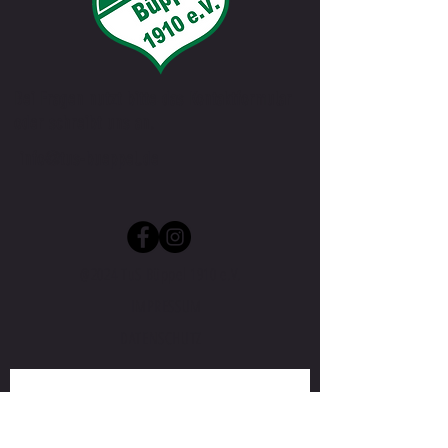
Bei Fragen nutzt bitte das Kontaktformular
oder schreibt uns an.
info@tus-bueppel.de
@2024 TuS Büppel 1910 e.V.
IMPRESSUM
DATENSCHUTZ
Vorname
*