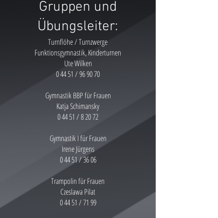
Gruppen und
Übungsleiter:
Turnflöhe / Turnzwerge
Funktionsgymnastik, Kinderturnen
Ute Wilken
0 44 51 / 96 90 70
Gymnastik BBP für Frauen
Katja Schimansky
0 44 51 / 8 20 72
Gymnastik I für Frauen
Irene Jürgens
0 44 51 / 36 06
Trampolin für Frauen
Czeslawa Pilat
0 44 51 / 71 99