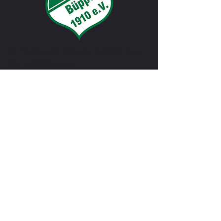
Bei Fragen nutzt bitte das Kontaktformular
oder schreibt uns an.
info@tus-bueppel.de
@2024 TuS Büppel 1910 e.V.
IMPRESSUM
DATENSCHUTZ
Vorname
*