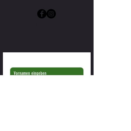
@2024 TuS Büppel 1910 e.V.
IMPRESSUM
DATENSCHUTZ
Vorname
*
Nachname
*
E-Mail-Adresse
*
Telefonnummer
*