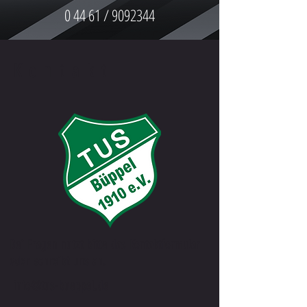
0 44 61 /
9092344
Kontakt
Bei Fragen nutzt bitte das Kontaktformular
oder schreibt uns an.
info@tus-bueppel.de