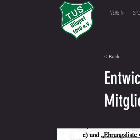
VEREIN
SP
< Back
Entwi
Mitgl